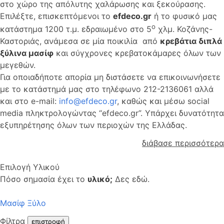
στο χώρο της απόλυτης χαλάρωσης και ξεκούρασης.
Επιλέξτε, επισκεπτόμενοι το
efdeco
.
gr
ή το φυσικό μας
ο
κατάστημα 1200 τ.μ. εδραιωμένο στο 5
χλμ. Κοζάνης-
Καστοριάς, ανάμεσα σε μία ποικιλία από
κρεβάτια διπλά
ξύλινα μασίφ
και σύγχρονες κρεβατοκάμαρες όλων των
μεγεθών.
Για οποιαδήποτε απορία μη διστάσετε να επικοινωνήσετε
με το κατάστημά μας στο τηλέφωνο 212-2136061 αλλά
και στο e-mail:
info@efdeco.gr
, καθώς και μέσω social
media πληκτρολογώντας “efdeco.gr”. Υπάρχει δυνατότητα
εξυπηρέτησης όλων των περιοχών της Ελλάδας.
διάβασε περισσότερα
Επιλογή Υλικού
Πόσο σημασία έχει το
υλικό;
Δες εδώ.
Μασίφ Ξύλο
Φίλτρα
επιστροφή