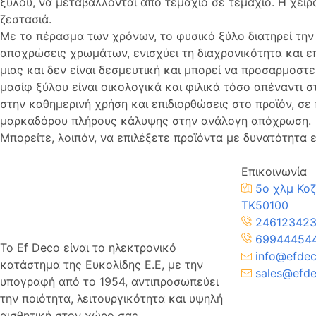
ξύλου, να μεταβάλλονται από τεμάχιο σε τεμάχιο. Η χει
ζεστασιά.
Με το πέρασμα των χρόνων, το φυσικό ξύλο διατηρεί την
αποχρώσεις χρωμάτων, ενισχύει τη διαχρονικότητα και ε
μιας και δεν είναι δεσμευτική και μπορεί να προσαρμοστ
μασίφ ξύλου είναι οικολογικά και φιλικά τόσο απέναντι σ
στην καθημερινή χρήση και επιδιορθώσεις στο προϊόν, σ
μαρκαδόρου πλήρους κάλυψης στην ανάλογη απόχρωση
Μπορείτε, λοιπόν, να επιλέξετε προϊόντα με δυνατότητα
Επικοινωνία
5ο χλμ Κοζ
TK50100
24612342
69944454
Το Ef Deco είναι το ηλεκτρονικό
info@efdec
κατάστημα της Ευκολίδης Ε.Ε, με την
sales@efde
υπογραφή από το 1954, αντιπροσωπεύει
την ποιότητα, λειτουργικότητα και υψηλή
αισθητική στον χώρο σας.