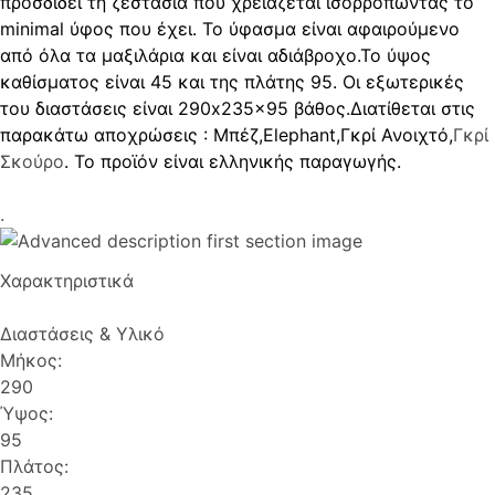
προσδίδει τη ζεστασιά που χρειάζεται ισορροπώντας το
minimal ύφος που έχει. Το ύφασμα είναι αφαιρούμενο
από όλα τα μαξιλάρια και είναι αδιάβροχο.Το ύψος
καθίσματος είναι 45 και της πλάτης 95. Οι εξωτερικές
του διαστάσεις είναι 290x235x95 βάθος.
Διατίθεται στις
παρακάτω αποχρώσεις : Μπέζ,Elephant,Γκρί Ανοιχτό,
Γκρί
Σκούρο
. Το προϊόν είναι ελληνικής παραγωγής.
.
Χαρακτηριστικά
Διαστάσεις & Υλικό
Μήκος:
290
Ύψος:
95
Πλάτος:
235