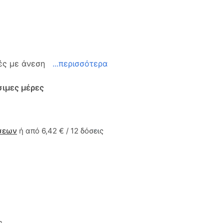
πές με άνεση
...περισσότερα
σιμες μέρες
σεων
ή από 6,42 € / 12 δόσεις
ς