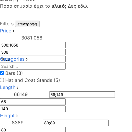
Πόσο σημασία έχει το
υλικό;
Δες εδώ.
Filters
επιστροφή
Price
308
1 058
Categories
Bars (3)
Hat and Coat Stands (5)
Length
66
149
Height
83
89