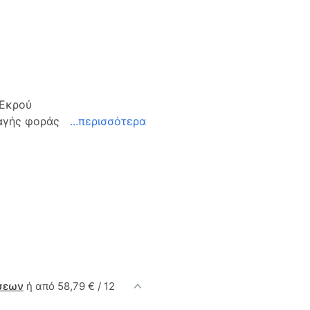
 Εκρού
λαγής φοράς
...περισσότερα
σεων
ή από 58,79 € / 12