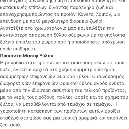
οικολογικής συνείδησης ήδη στο πλαίσιο παραγωγής και
κατασκευής επίπλων, δίνοντας παράλληλα ζωή και
επαναχρησιμοποιώντας το προϊόν. Κάνετε, λοιπόν, μια
επένδυση με πολύ μεγαλύτερη διάρκεια ζωής!
Ανατρέξτε στο χρωματόλογιό μας και επιλέξτε την
κοντινότερη απόχρωση ξύλου σύμφωνα με τα υπόλοιπα
ξύλινα έπιπλα του χώρου σας ή οποιαδήποτε απόχρωση
εσείς επιθυμείτε.
Προϊόντα Μασίφ Ξύλου
Η μοναδικότητα προϊόντων, κατασκευασμένων με μασίφ
ξύλο, έγκειται αρχικά στη χρήση συμμετρικών ή/και
ασύμμετρων επιφανειών φυσικού ξύλου. Ο συνδυασμός
διαφορετικών επιφανειών φυσικού ξύλου αναδεικνύεται
μέσα από την ιδιαίτερη αισθητική του τελικού προϊόντος,
με τα νερά, τους ρόζους, πολλές φορές και το σχήμα του
ξύλου, να μεταβάλλονται από τεμάχιο σε τεμάχιο. Η
χειροποίητη κατασκευή των προϊόντων αυτών χαρίζει
σταθερά στο χώρο σας μια φυσική ομορφιά και αποπνέει
ζεστασιά.