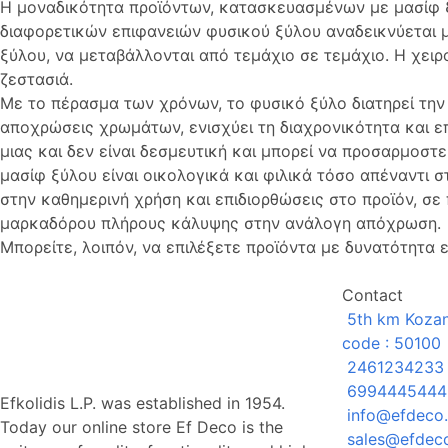
Η μοναδικότητα προϊόντων, κατασκευασμένων με μασίφ ξ
διαφορετικών επιφανειών φυσικού ξύλου αναδεικνύεται μέ
ξύλου, να μεταβάλλονται από τεμάχιο σε τεμάχιο. Η χει
ζεστασιά.
Με το πέρασμα των χρόνων, το φυσικό ξύλο διατηρεί την
αποχρώσεις χρωμάτων, ενισχύει τη διαχρονικότητα και ε
μιας και δεν είναι δεσμευτική και μπορεί να προσαρμοστ
μασίφ ξύλου είναι οικολογικά και φιλικά τόσο απέναντι σ
στην καθημερινή χρήση και επιδιορθώσεις στο προϊόν, σ
μαρκαδόρου πλήρους κάλυψης στην ανάλογη απόχρωση
Μπορείτε, λοιπόν, να επιλέξετε προϊόντα με δυνατότητα
Contact
5th km Kozani
code : 50100
2461234233
6994445444
Efkolidis L.P. was established in 1954.
info@efdeco.
Today our online store Ef Deco is the
sales@efdeco