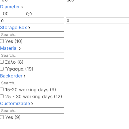
Diameter
0
0
Storage Box
Yes (10)
Material
Ξύλο (8)
Ύφασμα (19)
Backorder
15-20 working days (9)
25 - 30 working days (12)
Customizable
Yes (9)