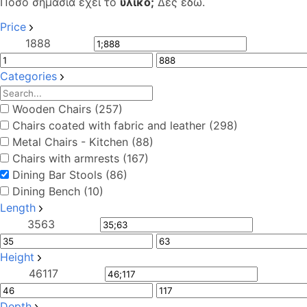
Πόσο σημασία έχει το
υλικό;
Δες εδώ.
Price
1
888
Categories
Wooden Chairs (257)
Chairs coated with fabric and leather (298)
Metal Chairs - Kitchen (88)
Chairs with armrests (167)
Dining Bar Stools (86)
Dining Bench (10)
Length
35
63
Height
46
117
Depth