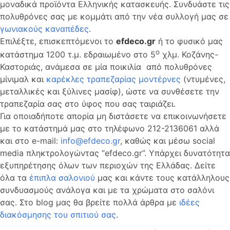
μοναδικά προϊόντα Ελληνικής κατασκευής. Συνδυάστε τις
πολυθρόνες σας με κομμάτι από την νέα συλλογή μας σε
γωνιακούς καναπέδες
.
Επιλέξτε, επισκεπτόμενοι το
efdeco
.
gr
ή το φυσικό μας
ο
κατάστημα 1200 τ.μ. εδραιωμένο στο 5
χλμ. Κοζάνης-
Καστοριάς, ανάμεσα σε μία ποικιλία από πολυθρόνες
μίνιμαλ και
καρέκλες τραπεζαρίας μοντέρνες
(ντυμένες,
μεταλλικές και ξύλινες μασίφ), ώστε να συνθέσετε την
τραπεζαρία σας στο ύφος που σας ταιριάζει.
Για οποιαδήποτε απορία μη διστάσετε να επικοινωνήσετε
με το κατάστημά μας στο τηλέφωνο 212-2136061 αλλά
και στο e-mail:
info@efdeco.gr
, καθώς και μέσω social
media πληκτρολογώντας “efdeco.gr”. Υπάρχει δυνατότητα
εξυπηρέτησης όλων των περιοχών της Ελλάδας. Δείτε
όλα τα
έπιπλα σαλονιού
μας και κάντε τους κατάλληλους
συνδυασμούς ανάλογα και με τα χρώματα στο σαλόνι
σας. Στο blog μας θα βρείτε πολλά άρθρα με
ιδέες
διακόσμησης του σπιτιού σας
.