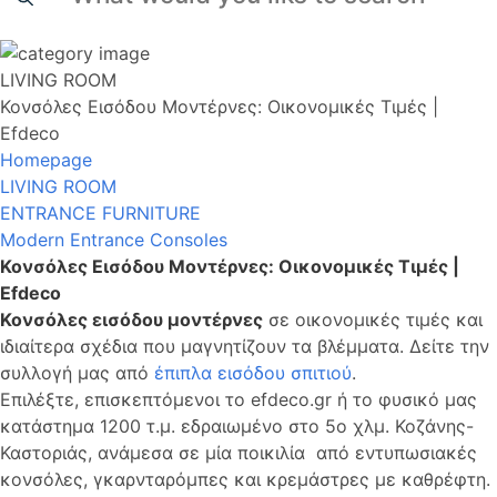
LIVING ROOM
Κονσόλες Εισόδου Μοντέρνες: Οικονομικές Τιμές |
Efdeco
Homepage
LIVING ROOM
ENTRANCE FURNITURE
Modern Entrance Consoles
Κονσόλες Εισόδου Μοντέρνες: Οικονομικές Τιμές |
Efdeco
Κονσόλες εισόδου μοντέρνες
σε οικονομικές τιμές και
ιδιαίτερα σχέδια που μαγνητίζουν τα βλέμματα. Δείτε την
συλλογή μας από
έπιπλα εισόδου σπιτιού
.
Επιλέξτε, επισκεπτόμενοι το efdeco.gr ή το φυσικό μας
κατάστημα 1200 τ.μ. εδραιωμένο στο 5ο χλμ. Κοζάνης-
Καστοριάς, ανάμεσα σε μία ποικιλία από εντυπωσιακές
κονσόλες, γκαρνταρόμπες και κρεμάστρες με καθρέφτη.