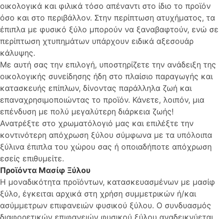
οικολογικά και φιλικά τόσο απέναντι στο ίδιο το προϊόν
όσο και στο περιβάλλον. Στην περίπτωση ατυχήματος, τα
έπιπλα με φυσικό ξύλο μπορούν να ξαναβαφτούν, ενώ σε
περίπτωση χτυπημάτων υπάρχουν ειδικά αξεσουάρ
κάλυψης.
Με αυτή σας την επιλογή, υποστηρίζετε την ανάδειξη της
οικολογικής συνείδησης ήδη στο πλαίσιο παραγωγής και
κατασκευής επίπλων, δίνοντας παράλληλα ζωή και
επαναχρησιμοποιώντας το προϊόν. Κάνετε, λοιπόν, μια
επένδυση με πολύ μεγαλύτερη διάρκεια ζωής!
Ανατρέξτε στο χρωματόλογιό μας και επιλέξτε την
κοντινότερη απόχρωση ξύλου σύμφωνα με τα υπόλοιπα
ξύλινα έπιπλα του χώρου σας ή οποιαδήποτε απόχρωση
εσείς επιθυμείτε.
Προϊόντα Μασίφ Ξύλου
Η μοναδικότητα προϊόντων, κατασκευασμένων με μασίφ
ξύλο, έγκειται αρχικά στη χρήση συμμετρικών ή/και
ασύμμετρων επιφανειών φυσικού ξύλου. Ο συνδυασμός
διαφορετικών επιφανειών φυσικού ξύλου αναδεικνύεται