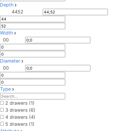
Depth
44
52
Width
0
0
Diameter
0
0
Type
2 drawers (1)
3 drawers (6)
4 drawers (4)
5 drawers (1)
Attribute