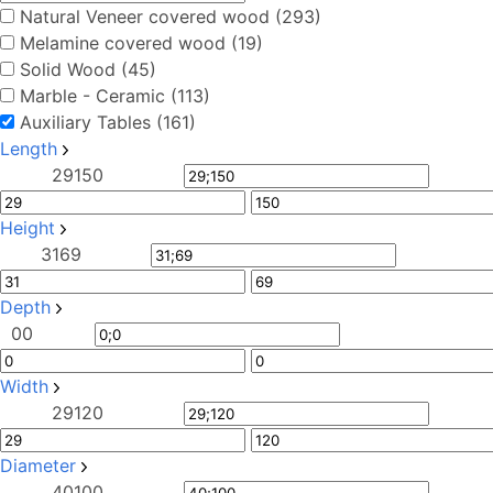
Natural Veneer covered wood (293)
Melamine covered wood (19)
Solid Wood (45)
Marble - Ceramic (113)
Auxiliary Tables (161)
Length
29
150
Height
31
69
Depth
0
0
Width
29
120
Diameter
40
100