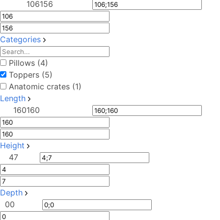
106
156
Categories
Pillows (4)
Toppers (5)
Anatomic crates (1)
Length
160
160
Height
4
7
Depth
0
0