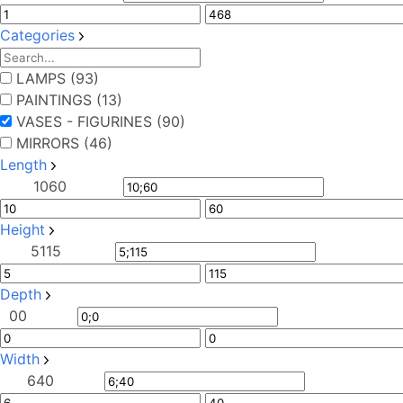
Categories
LAMPS (93)
PAINTINGS (13)
VASES - FIGURINES (90)
MIRRORS (46)
Length
10
60
Height
5
115
Depth
0
0
Width
6
40